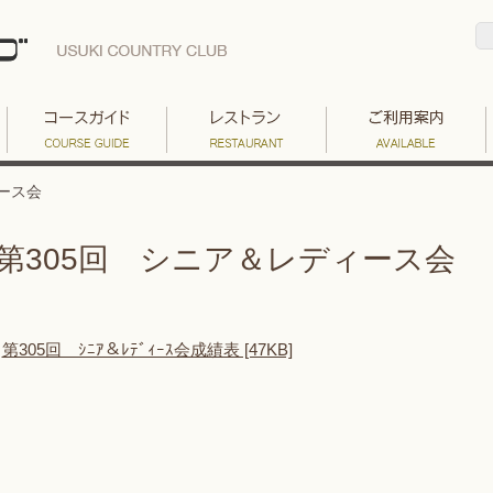
ース会
第305回 シニア＆レディース会
第305回 ｼﾆｱ＆ﾚﾃﾞｨｰｽ会成績表 [47KB]