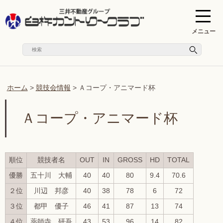
メニュー
ホーム
>
競技会情報
>
Ａコープ・アニマード杯
Ａコープ・アニマード杯
順位
競技者名
OUT
IN
GROSS
HD
TOTAL
優勝
五十川 大輔
40
40
80
9.4
70.6
２位
川辺 邦彦
40
38
78
6
72
３位
都甲 優子
46
41
87
13
74
４位
薬師寺 研吾
43
53
96
14
82