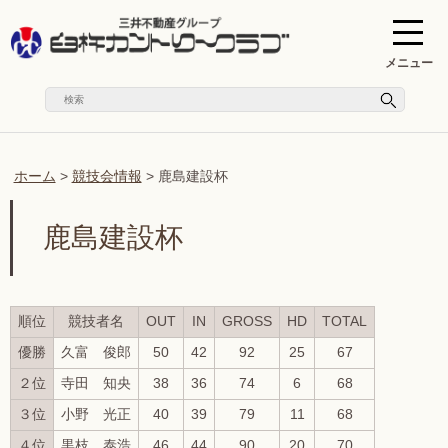
メニュー
ホーム
>
競技会情報
>
鹿島建設杯
鹿島建設杯
順位
競技者名
OUT
IN
GROSS
HD
TOTAL
優勝
久富 俊郎
50
42
92
25
67
２位
寺田 知央
38
36
74
6
68
３位
小野 光正
40
39
79
11
68
４位
黒枝 泰浩
46
44
90
20
70