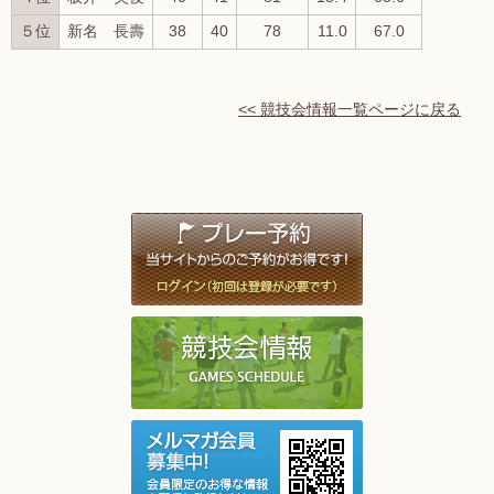
５位
新名 長壽
38
40
78
11.0
67.0
<< 競技会情報一覧ページに戻る