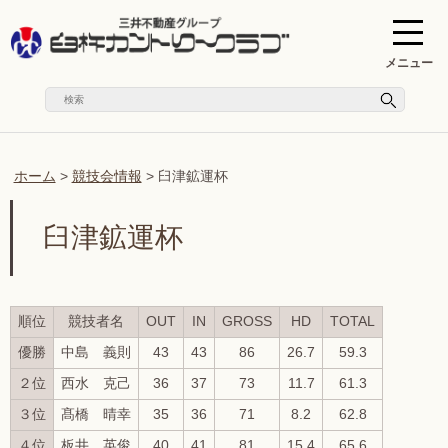
メニュー
ホーム
>
競技会情報
>
臼津鉱運杯
臼津鉱運杯
順位
競技者名
OUT
IN
GROSS
HD
TOTAL
優勝
中島 義則
43
43
86
26.7
59.3
２位
西水 克己
36
37
73
11.7
61.3
３位
髙橋 晴幸
35
36
71
8.2
62.8
４位
板井 英俊
40
41
81
15.4
65.6