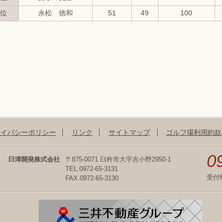
位
永松 徳和
51
49
100
ライバシーポリシー
リンク
サイトマップ
ゴルフ場利用約款
0
臼津開発株式会社
〒875-0071 臼杵市大字吉小野2950-1
TEL.0972-65-3131
受付
FAX.0972-65-3130
三井