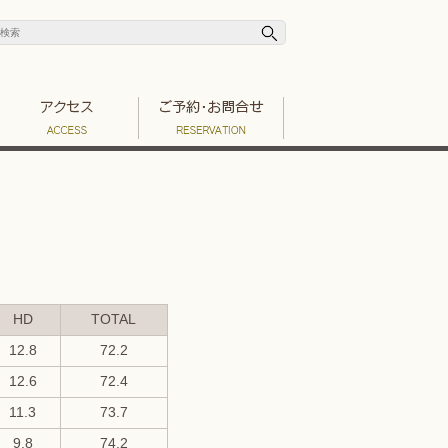
HD
TOTAL
12.8
72.2
12.6
72.4
11.3
73.7
9.8
74.2