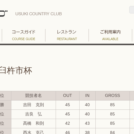
臼杵市杯
位
競技者名
OUT
IN
GROSS
勝
吉田 克則
45
40
85
位
吉良 弘
45
40
85
位
髙橋 和則
42
43
85
位
西水 克己
46
38
84