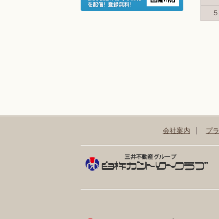
５
会社案内
プ