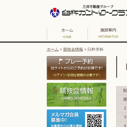
ホーム
>
競技会情報
>
臼杵市杯
順
優
２
３
４