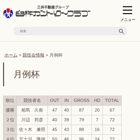
メニュー
ホーム
>
競技会情報
>
月例杯
月例杯
順位
競技者名
OUT
IN
GROSS
HD
TOTAL
優勝
相馬 久衛
47
40
87
20
67
２位
川辺 邦彦
40
39
79
7
72
３位
佐々木 兼照
45
43
88
16
72
４位
五十川 隆雄
50
46
96
24
72