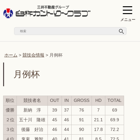
メニュー
ホーム
>
競技会情報
>
月例杯
月例杯
順位
競技者名
OUT
IN
GROSS
HD
TOTAL
優勝
新納 淳
39
37
76
7
69
２位
五十川 隆雄
45
46
91
21.1
69.9
３位
後藤 好治
46
44
90
17.8
72.2
４位
鬼束 雅智
40
41
81
8.5
72.5