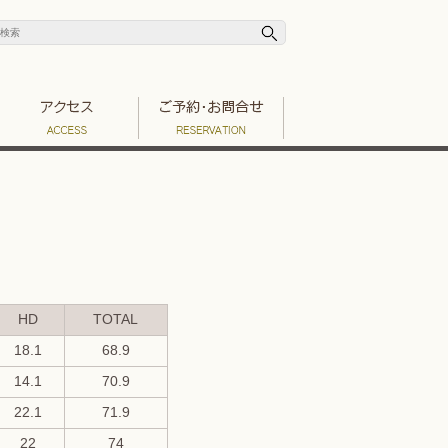
HD
TOTAL
18.1
68.9
14.1
70.9
22.1
71.9
22
74