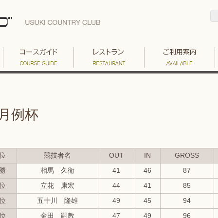
月例杯
位
競技者名
OUT
IN
GROSS
勝
相馬 久衛
41
46
87
位
立花 康宏
44
41
85
位
五十川 隆雄
49
45
94
位
金田 嗣教
47
49
96