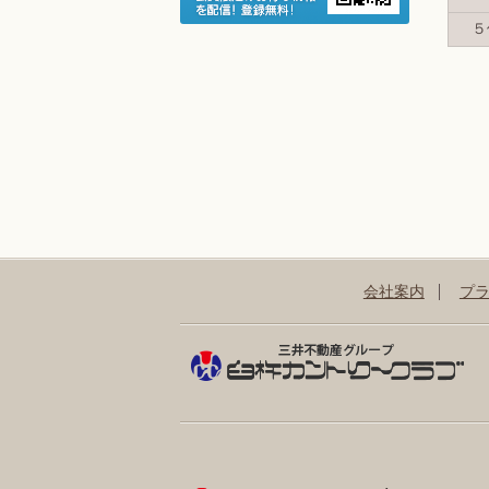
５
会社案内
プ