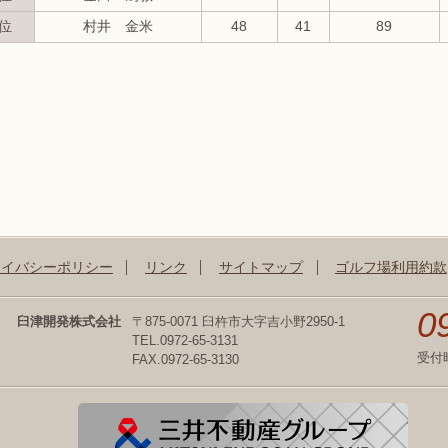
位
村井 金米
48
41
89
ライバシーポリシー
リンク
サイトマップ
ゴルフ場利用約款
0
臼津開発株式会社
〒875-0071 臼杵市大字吉小野2950-1
TEL.0972-65-3131
受付
FAX.0972-65-3130
三井