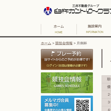
ホーム
>
競技会情報
>
月例杯
順
優
２
３
４