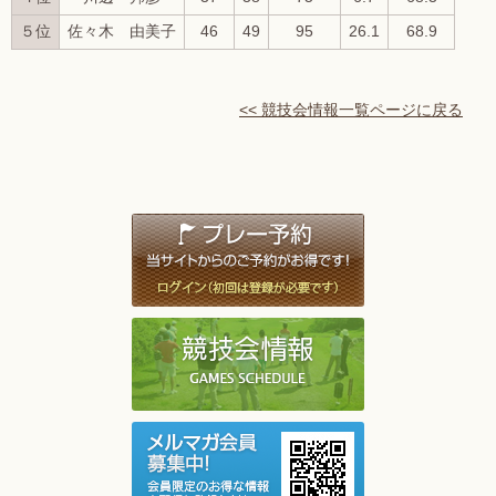
５位
佐々木 由美子
46
49
95
26.1
68.9
<< 競技会情報一覧ページに戻る