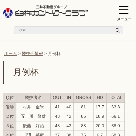
メニュー
ホーム
>
競技会情報
>
月例杯
月例杯
順位
競技者名
OUT
IN
GROSS
HD
TOTAL
優勝
村井 金米
41
40
81
17.7
63.3
２位
五十川 隆雄
43
42
85
18.9
66.1
３位
後藤 好治
45
43
88
20.0
68.0
４位
川辺 邦彦
37
38
75
6.7
68.3