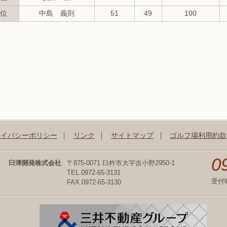
位
中島 義則
51
49
100
ライバシーポリシー
リンク
サイトマップ
ゴルフ場利用約款
0
臼津開発株式会社
〒875-0071 臼杵市大字吉小野2950-1
TEL.0972-65-3131
受付
FAX.0972-65-3130
三井