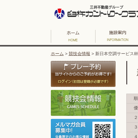
ホーム
>
競技会情報
>
新日本空調サービス
順
優
２
３
４