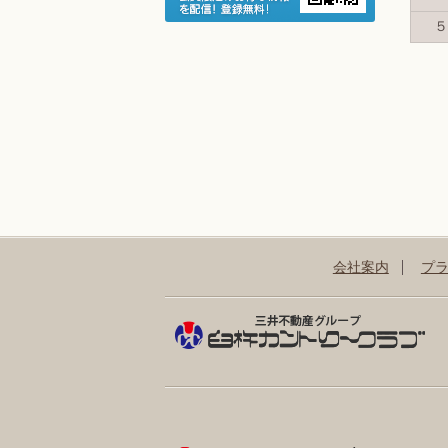
５
会社案内
プ