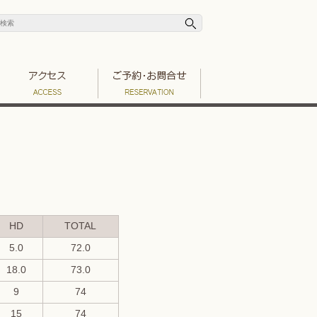
HD
TOTAL
5.0
72.0
18.0
73.0
9
74
15
74