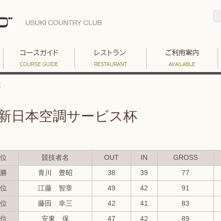
杯
新日本空調サービス杯
位
競技者名
OUT
IN
GROSS
勝
青川 豊昭
38
39
77
位
江藤 智章
49
42
91
位
藤田 幸三
42
41
83
位
安東 保
47
42
89