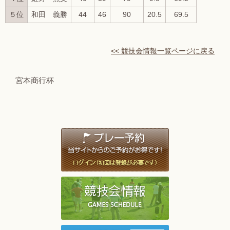
５位
和田 義勝
44
46
90
20.5
69.5
<< 競技会情報一覧ページに戻る
宮本商行杯