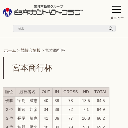
メニュー
ホーム
>
競技会情報
>
宮本商行杯
宮本商行杯
順位
競技者名
OUT
IN
GROSS
HD
TOTAL
優勝
宇髙 満志
40
38
78
13.5
64.5
２位
川辺 邦彦
34
38
72
7.1
64.9
３位
長尾 勝也
41
36
77
10.8
66.2
４位
姫野 照文
40
39
79
9.8
69.2