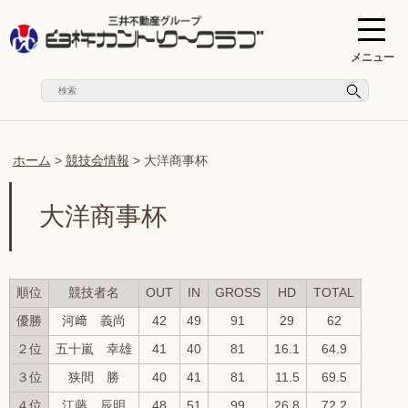
メニュー
ホーム
>
競技会情報
>
大洋商事杯
大洋商事杯
順位
競技者名
OUT
IN
GROSS
HD
TOTAL
優勝
河﨑 義尚
42
49
91
29
62
２位
五十嵐 幸雄
41
40
81
16.1
64.9
３位
狭間 勝
40
41
81
11.5
69.5
４位
江藤 辰明
48
51
99
26.8
72.2