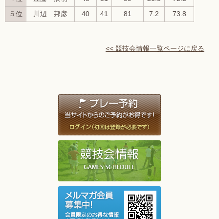
５位
川辺 邦彦
40
41
81
7.2
73.8
<< 競技会情報一覧ページに戻る