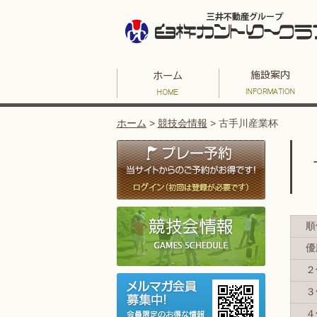
ホーム
>
競技会情報
>
古手川産業杯
順
優
２
３
４