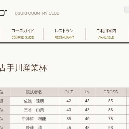
古手川産業杯
位
競技者名
OUT
IN
GROSS
勝
佐護 達朗
42
43
85
位
三谷 由美
43
43
86
位
中津留 増能
35
40
75
位
後藤 清
45
48
93