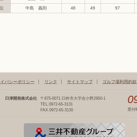
位
中島 義則
48
49
97
ライバシーポリシー
リンク
サイトマップ
ゴルフ場利用約款
0
臼津開発株式会社
〒875-0071 臼杵市大字吉小野2950-1
TEL.0972-65-3131
受付
FAX.0972-65-3130
三井