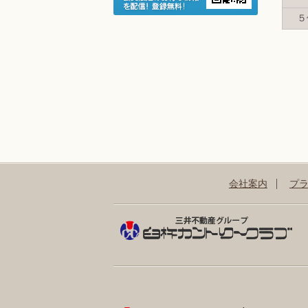
５
会社案内
プ