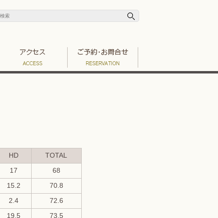
HD
TOTAL
17
68
15.2
70.8
2.4
72.6
19.5
73.5