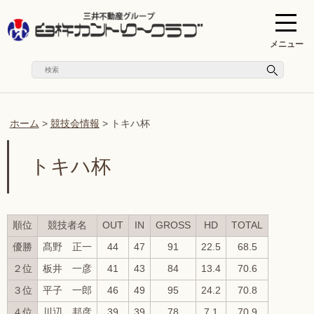
メニュー
ホーム
>
競技会情報
>
トキハ杯
トキハ杯
順位
競技者名
OUT
IN
GROSS
HD
TOTAL
優勝
髙野 正一
44
47
91
22.5
68.5
２位
板井 一彦
41
43
84
13.4
70.6
３位
平子 一郎
46
49
95
24.2
70.8
４位
川辺 邦彦
39
39
78
7.1
70.9