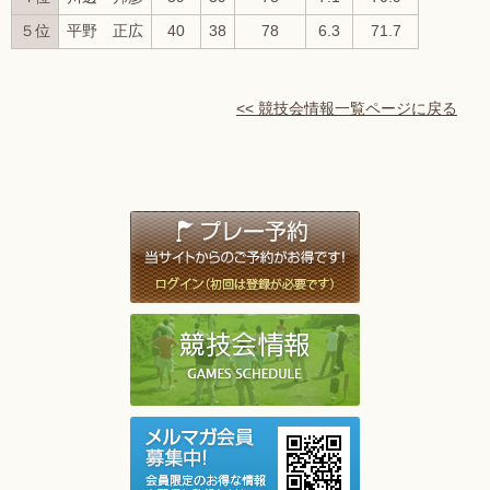
５位
平野 正広
40
38
78
6.3
71.7
<< 競技会情報一覧ページに戻る